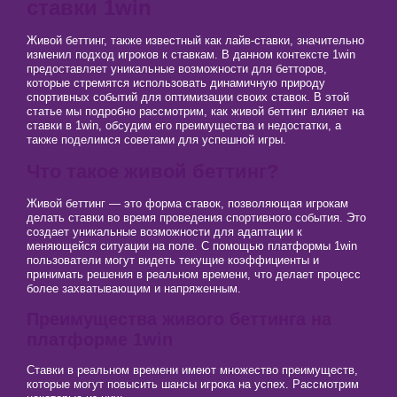
ставки 1win
Живой беттинг, также известный как лайв-ставки, значительно
изменил подход игроков к ставкам. В данном контексте 1win
предоставляет уникальные возможности для бетторов,
которые стремятся использовать динамичную природу
спортивных событий для оптимизации своих ставок. В этой
статье мы подробно рассмотрим, как живой беттинг влияет на
ставки в 1win, обсудим его преимущества и недостатки, а
также поделимся советами для успешной игры.
Что такое живой беттинг?
Живой беттинг — это форма ставок, позволяющая игрокам
делать ставки во время проведения спортивного события. Это
создает уникальные возможности для адаптации к
меняющейся ситуации на поле. С помощью платформы 1win
пользователи могут видеть текущие коэффициенты и
принимать решения в реальном времени, что делает процесс
более захватывающим и напряженным.
Преимущества живого беттинга на
платформе 1win
Ставки в реальном времени имеют множество преимуществ,
которые могут повысить шансы игрока на успех. Рассмотрим