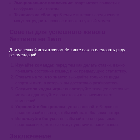
Эмоциональное вовлечение:
азарт может привести к
необдуманным ставкам.
Технические сбои:
проблемы с интернет-соединением
могут затруднить процесс ставок в нужный момент.
Советы для успешного живого
беттинга на 1win
Для успешной игры в живом беттинге важно следовать ряду
рекомендаций:
Изучайте команды:
перед тем как делать ставки, важно
понимать состояние команд и их предыдущую статистику.
Ставьте на то, что знаете:
выбирайте только те виды
спорта и лиги, в которых вы достаточно разбираетесь.
Следите за ходом игры:
анализируйте текущее состояние
матча и адаптируйте свои ставки в зависимости от
изменений.
Управляйте банкроллом:
устанавливайте бюджет и
придерживайтесь его, чтобы избежать больших потерь.
Используйте бонусы:
не забывайте о специальных
предложениях, которые могут увеличить ваши шансы.
Заключение