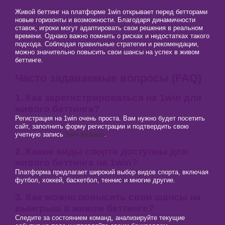
Живой беттинг на платформе 1win открывает перед бетторами
новые горизонты и возможности. Благодаря динамичности
ставок, игроки могут адаптировать свои решения в реальном
времени. Однако важно помнить о рисках и недостатках такого
подхода. Соблюдая правильные стратегии и рекомендации,
можно значительно повысить свои шансы на успех в живом
беттинге.
Часто задаваемые вопросы (FAQ)
1. Как зарегистрироваться на 1win для
живого беттинга?
Регистрация на 1win очень проста. Вам нужно будет посетить
сайт, заполнить форму регистрации и подтвердить свою
учетную запись
1win зеркало
.
2. Какие виды спорта доступны для
живого беттинга на 1win?
Платформа предлагает широкий выбор видов спорта, включая
футбол, хоккей, баскетбол, теннис и многие другие.
3. Как можно повысить свои шансы на
выигрыш в живом беттинге?
Следите за состоянием команд, анализируйте текущие