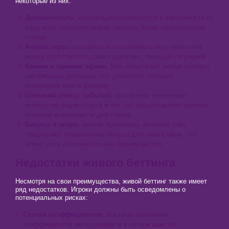
некоторые из них:
Динамичность:
коэффициенты меняются в зависимости от
хода игры, позволяя игроку сделать более обоснованные
ставки.
Анализ игры:
возможность отслеживать игру позволяет
игроку сопоставлять свои стратегии с текущей ситуацией.
Казино в прямом эфире:
1win предлагает живые казино с
настоящими дилерами, что добавляет элемент
взаимодействия и доверия.
Широкий спектр событий:
платформа охватывает
множество видов спорта и лиг, что предоставляет игрокам
большие возможности для ставок.
Бонусы и акции:
многие букмекеры, включая 1win,
предлагают специальные бонусы для лайв-ставок, что
может дать дополнительное преимущество.
Недостатки живого беттинга
Несмотря на свои преимущества, живой беттинг также имеет
ряд недостатков. Игроки должны быть осведомлены о
потенциальных рисках:
Скачки коэффициентов:
быстрые изменения
коэффициентов могут привести к потере шансов.