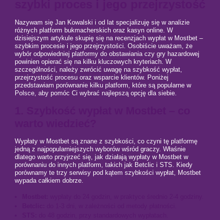
szybki proces i jego przejrzystość
Nazywam się Jan Kowalski i od lat specjalizuję się w analizie
różnych platform bukmacherskich oraz kasyn online. W
dzisiejszym artykule skupię się na recenzjach wypłat w Mostbet –
szybkim procesie i jego przejrzystości. Osobiście uważam, że
wybór odpowiedniej platformy do obstawiania czy gry hazardowej
powinien opierać się na kilku kluczowych kryteriach. W
szczególności, należy zwrócić uwagę na szybkość wypłat,
przejrzystość procesu oraz wsparcie klientów. Poniżej
przedstawiam porównanie kilku platform, które są popularne w
Polsce, aby pomóc Ci wybrać najlepszą opcję dla siebie.
1. Szybkość wypłat w Mostbet – co
warto wiedzieć?
Wypłaty w Mostbet są znane z szybkości, co czyni tę platformę
jedną z najpopularniejszych wyborów wśród graczy. Właśnie
dlatego warto przyjrzeć się, jak działają wypłaty w Mostbet w
porównaniu do innych platform, takich jak Betclic i STS. Kiedy
porównamy te trzy serwisy pod kątem szybkości wypłat, Mostbet
wypada całkiem dobrze.
Mostbet:
wypłaty do 24 godzin, w praktyce średnio 2-4 godziny.
Betclic:
do 1-3 dni, w zależności od metody płatności.
STS:
do 48 godzin, przy standardowych wypłatach.