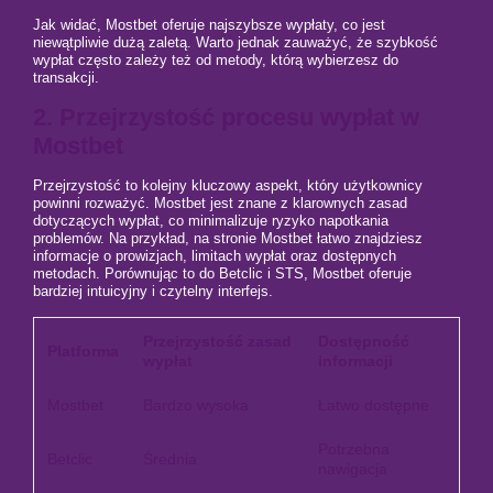
Jak widać, Mostbet oferuje najszybsze wypłaty, co jest
niewątpliwie dużą zaletą. Warto jednak zauważyć, że szybkość
wypłat często zależy też od metody, którą wybierzesz do
transakcji.
2. Przejrzystość procesu wypłat w
Mostbet
Przejrzystość to kolejny kluczowy aspekt, który użytkownicy
powinni rozważyć. Mostbet jest znane z klarownych zasad
dotyczących wypłat, co minimalizuje ryzyko napotkania
problemów. Na przykład, na stronie Mostbet łatwo znajdziesz
informacje o prowizjach, limitach wypłat oraz dostępnych
metodach. Porównując to do Betclic i STS, Mostbet oferuje
bardziej intuicyjny i czytelny interfejs.
Przejrzystość zasad
Dostępność
Platforma
wypłat
informacji
Mostbet
Bardzo wysoka
Łatwo dostępne
Potrzebna
Betclic
Średnia
nawigacja