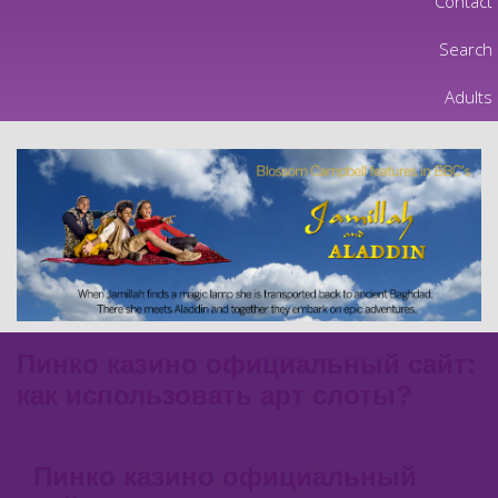
Contact
Search
Adults
Пинко казино официальный сайт:
как использовать арт слоты?
Пинко казино официальный