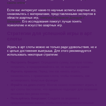
casino online
.
Если вас интересует какие-то научные аспекты азартных игр,
ознакомьтесь с материалами, представленными экспертом в
области азартных игр,
гемблинг-историком Дэвидом Г.
Шварцем
. Его исследования помогут лучше понять
психологию и искусство азартных игр.
Стратегии для успешной игры в арт
слоты
Играть в арт слоты можно не только ради удовольствия, но и
с целью достижения выигрыша. Для этого рекомендуется
использовать некоторые стратегии:
Настроить бюджет:
Определите сумму, которую готовы
потратить, и придерживайтесь ее, не выходя за рамки.
Изучить правила:
Перед тем как начать играть,
ознакомьтесь с правилами слота, чтобы понимать, как
активировать бонусные функции.
Играйте на демо-счету:
Многие казино позволяют играть в
арт слоты бесплатно, что идеально подходит для освоения
механики без риска потерь.
Пользуйтесь бонусами:
Следите за акциями и
предложениями казино, чтобы получать дополнительные