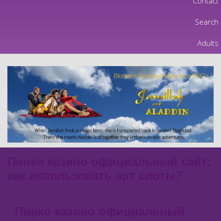
Contact
Search
Adults
Пинко казино официальный сайт:
как использовать арт слоты?
Пинко казино официальный