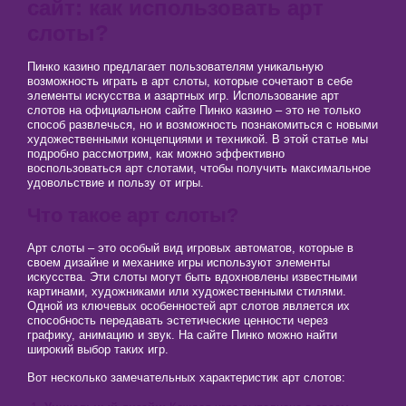
сайт: как использовать арт
слоты?
Пинко казино предлагает пользователям уникальную
возможность играть в арт слоты, которые сочетают в себе
элементы искусства и азартных игр. Использование арт
слотов на официальном сайте Пинко казино – это не только
способ развлечься, но и возможность познакомиться с новыми
художественными концепциями и техникой. В этой статье мы
подробно рассмотрим, как можно эффективно
воспользоваться арт слотами, чтобы получить максимальное
удовольствие и пользу от игры.
Что такое арт слоты?
Арт слоты – это особый вид игровых автоматов, которые в
своем дизайне и механике игры используют элементы
искусства. Эти слоты могут быть вдохновлены известными
картинами, художниками или художественными стилями.
Одной из ключевых особенностей арт слотов является их
способность передавать эстетические ценности через
графику, анимацию и звук. На сайте Пинко можно найти
широкий выбор таких игр.
Вот несколько замечательных характеристик арт слотов: