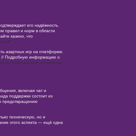
подтверждает его надёжность.
м правил и норм в области
йте казино, что
 сайт
.
ть азартных игр на платформе.
. // Подробную информацию о
тах по безопасности в азартных
общения, включая чат и
анда поддержки состоит из
по предотвращению
лько техническую, но и
ание этого аспекта — ещё одна