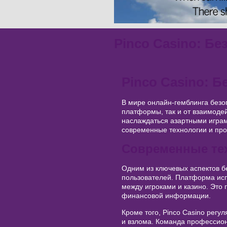
Pinco Casino: Бе
Pinco Casino: 
В мире онлайн-гемблинга безоп
платформы, так и от взаимодей
наслаждаться азартными играм
современные технологии и про
Современные тех
Одним из ключевых аспектов б
пользователей. Платформа ис
между игроками и казино. Это 
финансовой информации.
Кроме того, Pinco Casino рег
и взлома. Команда профессион