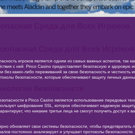
зопасная Среда для Всех Игроков
Безопасная Среда для Всех Игроков
асность игроков является одним из самых важных аспектов, так как
ствия с ней. Pinco Casino предоставляет безопасную и здоровую иг
и без каких-либо переживаний за свою безопасность и честность 
токолы безопасности, которые обеспечивают защиту личных данны
нологии безопасности
езопасности в Pinco Casino является использование передовых те
пользует шифрование SSL, которое обеспечивает надежную защи
гарантирует, что никакие третьи лица не смогут получить доступ к
улярно обновляет свои системы безопасности, чтобы предотвратит
алов постоянно анализирует и улучшает протоколы безопасности.