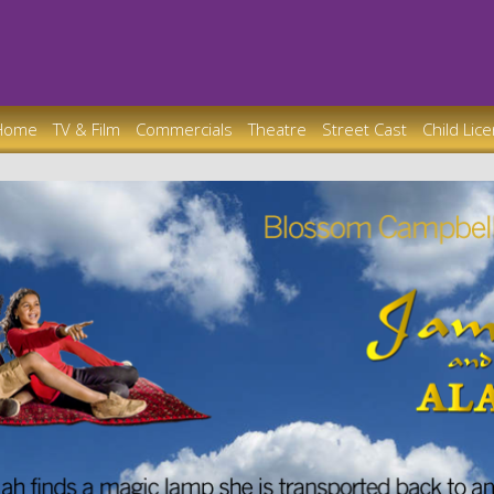
Home
TV & Film
Commercials
Theatre
Street Cast
Child Lic