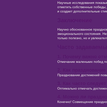
Научные исследования показыв
отметить собственные победы, 
и создает дополнительные ст
Заключение
Научно обоснованное праздно
эмоционального состояния. Не
только полезно, но и увлекате
Часто задаваем
1. Почему важно от
Отмечание маленьких побед по
2. Как празднование
Празднование достижений пов
3. Как часто следуе
Оптимально отмечать достижени
4. Можно ли праздн
Конечно! Совмещение праздно