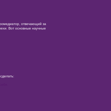
йромедиатор, отвечающий за
пехи. Вот основные научные
 сделать:
себя.