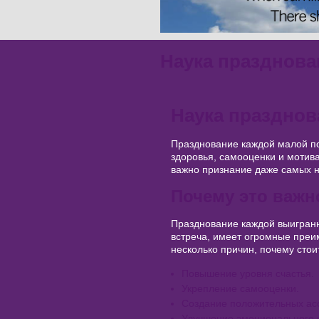
Наука празднова
Наука празднов
Празднование каждой малой по
здоровья, самооценки и мотива
важно признание даже самых н
Почему это важн
Празднование каждой выигранн
встреча, имеет огромные преи
несколько причин, почему стои
Повышение уровня счастья.
Укрепление самооценки.
Создание положительных ас
Улучшение эмоционального 