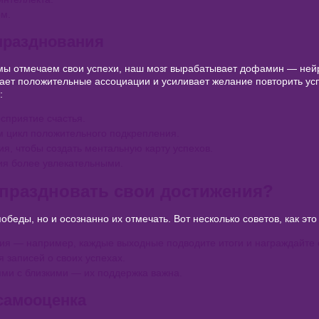
ом.
празднования
а мы отмечаем свои успехи, наш мозг вырабатывает дофамин — не
дает положительные ассоциации и усиливает желание повторить ус
:
сприятие счастья.
м цикл положительного подкрепления.
я, чтобы создать ментальную карту успехов.
ия более увлекательными.
праздновать свои достижения?
беды, но и осознанно их отмечать. Вот несколько советов, как это
ия — например, каждые выходные подводите итоги и награждайте 
 записей о своих успехах.
ми с близкими — их поддержка важна.
самооценка