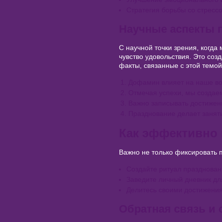
Стратегия борьбы со стресс
Научные аспекты 
С научной точки зрения, когд
чувство удовольствия. Это соз
факты, связанные с этой темой
Дофамин влияет на наше во
Отмечая успехи, мы создае
Важно записывать достижени
Празднование делает занят
Как эффективно 
Важно не только фиксировать по
Создайте ритуал празднован
Заведите личный дневник для
Делитесь своими достижения
Обратная связь и 