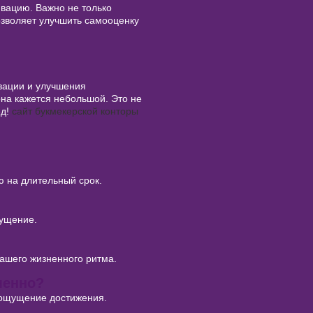
вацию. Важно не только
озволяет улучшить самооценку
вации и улучшения
она кажется небольшой. Это не
ед!
сайт букмекерской конторы
 на длительный срок.
щущение.
вашего жизненного ритма.
менно?
 ощущение достижения.