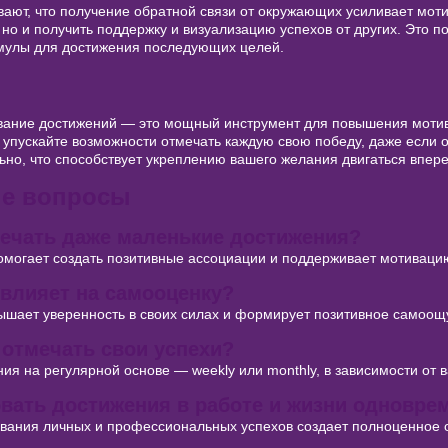
ают, что получение обратной связи от окружающих усиливает моти
но и получить поддержку и визуализацию успехов от других. Это п
имулы для достижения последующих целей.
вание достижений — это мощный инструмент для повышения моти
 упускайте возможности отмечать каждую свою победу, даже если 
льно, что способствует укреплению вашего желания двигаться впер
ые вопросы
мечать даже маленькие достижения?
могает создать позитивные ассоциации и поддерживает мотивацию
 влияет на самооценку?
ышает уверенность в своих силах и формирует позитивное самоо
т отмечать свои успехи?
я на регулярной основе — weekly или monthly, в зависимости от 
овать достижения в работе и жизни одновре
вания личных и профессиональных успехов создает полноценное