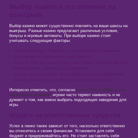
Выбор казино и его влияние на
выигрыш
Выбор казино может существенно повлиять на ваши шансы на
выигрыш. Разные казино предлагают различные условия,
бонусы и игровые автоматы. При выборе казино стоит
учитывать следующие факторы:
Лицензирование: Убедитесь, что казино имеет лицензии и
разрешения на проведение азартных игр.
Бонусы: Многие казино предлагают приветственные бонусы,
которые могут увеличить ваш банкролл.
Отзывы других игроков: Исследуйте отзывы о выбранном
казино, чтобы узнать о репутации и быстроте выплат.
Интересно отметить, что, согласно
статье The Guardian о том,
как выиграть в казино
, игроки часто теряют наивность и не
думают о том, как важно выбрать подходящее заведение для
игры.
Играйте на ответственные средства
Успех в пинко также зависит от того, насколько ответственно
вы относитесь к своим финансам. Установите для себя
бюджет и придерживайтесь его. Не стоит заставлять себя