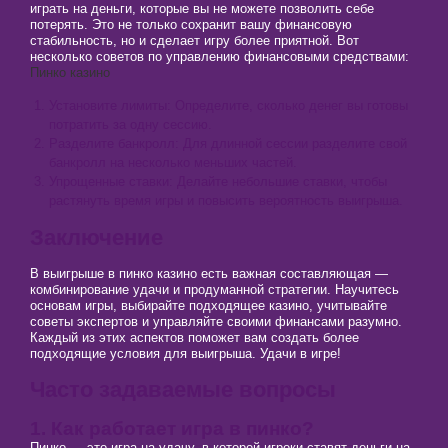
играть на деньги, которые вы не можете позволить себе
потерять. Это не только сохранит вашу финансовую
стабильность, но и сделает игру более приятной. Вот
несколько советов по управлению финансовыми средствами:
Пинко казино
Установите лимиты: Определите, сколько денег вы готовы
потратить за одну сессию.
Разделите банкролл: Для длинной сессии разделите свой
банкролл на несколько меньших частей.
Упрощенные ставки: Делайте небольшие ставки, чтобы
растянуть время игры и повысить вероятность выигрыша.
Заключение
В выигрыше в пинко казино есть важная составляющая —
комбинирование удачи и продуманной стратегии. Научитесь
основам игры, выбирайте подходящее казино, учитывайте
советы экспертов и управляйте своими финансами разумно.
Каждый из этих аспектов поможет вам создать более
подходящие условия для выигрыша. Удачи в игре!
Часто задаваемые вопросы
1. Как работает игра в пинко?
Пинко — это игра на удачу, в которой игроки ставят деньги на