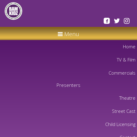
Menu
Home
TV & Film
Commercials
Presenters
Theatre
Street Cast
Child Licensing