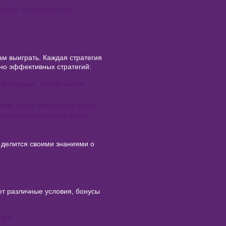
нтов, на которые оно
ам выиграть. Каждая стратегия
 но эффективных стратегий:
выигрыша, так как на них
вку, когда чувствуется удача.
циям контролировать ваши
й делится своими знаниями о
т различные условия, бонусы
игр.