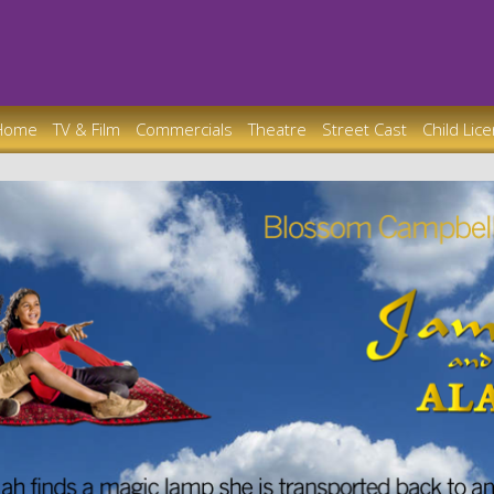
Home
TV & Film
Commercials
Theatre
Street Cast
Child Lic