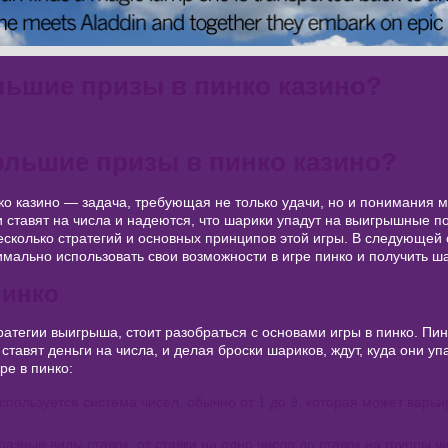
льшие призы в пинко казино?
ольшие призы в пинко казино?
ко казино — задача, требующая не только удачи, но и понимания м
ки ставят на числа и надеются, что шарики упадут на выигрышные п
есколько стратегий и основных принципов этой игры. В следующей
имально использовать свои возможности в игре пинко и получить ш
пинко
тратегии выигрыша, стоит разобраться с основами игры в пинко. Пи
 ставят деньги на числа, и делая броски шариков, ждут, куда они у
ре в пинко:
спользуется система чисел, обычно от 1 до 9, которая может варьи
разные виды ставок, от ставки на одно число до ставок на группы ч