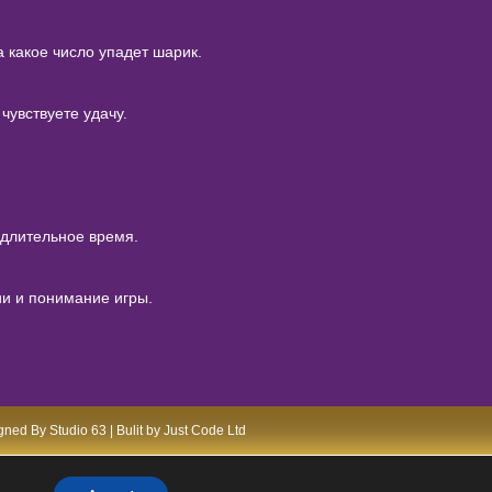
на какое число упадет шарик.
 чувствуете удачу.
 длительное время.
и и понимание игры.
ned By Studio 63 | Bulit by Just Code Ltd