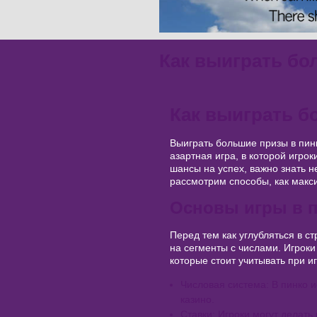
Как выиграть бо
Как выиграть б
Выиграть большие призы в пин
азартная игра, в которой игро
шансы на успех, важно знать н
рассмотрим способы, как макс
Основы игры в 
Перед тем как углубляться в с
на сегменты с числами. Игроки
которые стоит учитывать при иг
Числовая система: В пинко и
казино.
Ставки: Игроки могут делать 