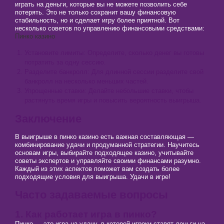
играть на деньги, которые вы не можете позволить себе
потерять. Это не только сохранит вашу финансовую
стабильность, но и сделает игру более приятной. Вот
несколько советов по управлению финансовыми средствами:
Пинко казино
Установите лимиты: Определите, сколько денег вы готовы
потратить за одну сессию.
Разделите банкролл: Для длинной сессии разделите свой
банкролл на несколько меньших частей.
Упрощенные ставки: Делайте небольшие ставки, чтобы
растянуть время игры и повысить вероятность выигрыша.
Заключение
В выигрыше в пинко казино есть важная составляющая —
комбинирование удачи и продуманной стратегии. Научитесь
основам игры, выбирайте подходящее казино, учитывайте
советы экспертов и управляйте своими финансами разумно.
Каждый из этих аспектов поможет вам создать более
подходящие условия для выигрыша. Удачи в игре!
Часто задаваемые вопросы
1. Как работает игра в пинко?
Пинко — это игра на удачу, в которой игроки ставят деньги на