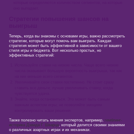
которые определяются количеством сегментов, на которые
оно выпадает.
Стратегии повышения шансов на
выигрыш
Теперь, когда вы знакомы с основами игры, важно рассмотреть
стратегии, которые могут помочь вам выиграть. Каждая
стратегия может быть эффективной в зависимости от вашего
стиля игры и бюджета. Вот несколько простых, но
эффективных стратегий:
Используйте ставки на низкие числа. Чаще всего низкие
числа оказывают большую вероятность выигрыша, так как
на них меньше всего сегментов.
Увеличивайте свои ставки постепенно. Не стоит сразу
ставить все деньги; лучше увеличивать ставку, когда
чувствуется удача.
Знайте, когда остановиться. Это может быть самым
важным аспектом игры; не позволяйте эмоциям
контролировать ваши решения.
Также полезно читать мнения экспертов, например,
гемблинг-
историка Дэвида Г. Шварца
, который делится своими знаниями
о различных азартных играх и их механиках.