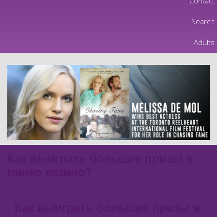
Contact
Search
Adults
Как выиграть большие призы в
пинко казино?
Как выиграть большие призы в