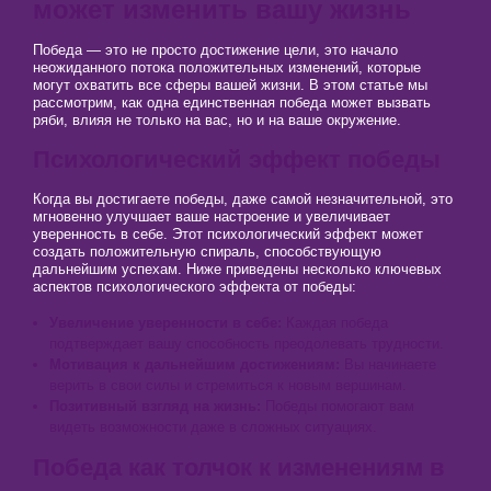
может изменить вашу жизнь
Победа — это не просто достижение цели, это начало
неожиданного потока положительных изменений, которые
могут охватить все сферы вашей жизни. В этом статье мы
рассмотрим, как одна единственная победа может вызвать
ряби, влияя не только на вас, но и на ваше окружение.
Психологический эффект победы
Когда вы достигаете победы, даже самой незначительной, это
мгновенно улучшает ваше настроение и увеличивает
уверенность в себе. Этот психологический эффект может
создать положительную спираль, способствующую
дальнейшим успехам. Ниже приведены несколько ключевых
аспектов психологического эффекта от победы:
Увеличение уверенности в себе:
Каждая победа
подтверждает вашу способность преодолевать трудности.
Мотивация к дальнейшим достижениям:
Вы начинаете
верить в свои силы и стремиться к новым вершинам.
Позитивный взгляд на жизнь:
Победы помогают вам
видеть возможности даже в сложных ситуациях.
Победа как толчок к изменениям в