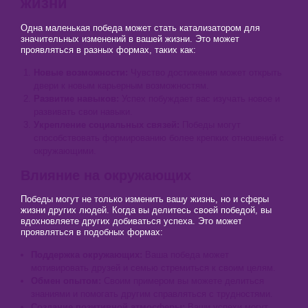
жизни
Одна маленькая победа может стать катализатором для
значительных изменений в вашей жизни. Это может
проявляться в разных формах, таких как:
Новые возможности:
Чувство достижения может открыть
двери к новым карьерным возможностям.
Развитие навыков:
Успех побуждает вас изучать новое и
развивать свои навыки.
Укрепление социальных связей:
Победы могут
способствовать формированию более крепких отношений с
окружающими.
Влияние на окружающих
Победы могут не только изменить вашу жизнь, но и сферы
жизни других людей. Когда вы делитесь своей победой, вы
вдохновляете других добиваться успеха. Это может
проявляться в подобных формах:
Поддержка окружающих:
Ваша победа может
мотивировать друзей и семью стремиться к своим целям.
Обмен опытом:
Своим примером вы можете делиться
знаниями и помогать другим справляться с трудностями.
Создание позитивной атмосферы:
Ваши успехи могут