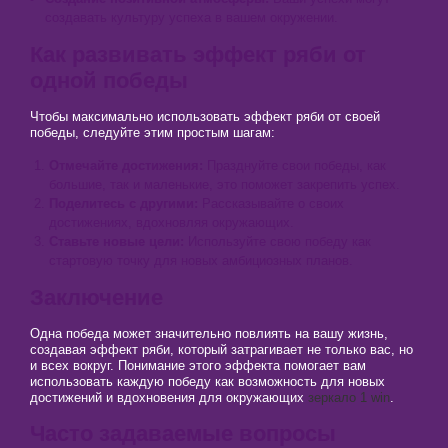
создавать культуру успеха в вашем окружении.
Как развивать эффект ряби от
одной победы
Чтобы максимально использовать эффект ряби от своей
победы, следуйте этим простым шагам:
Отмечайте достижения:
Празднуйте свои победы, как
большие, так и маленькие, это поможет закрепить успех.
Поделитесь с другими:
Рассказывайте о своих
достижениях, вдохновляя окружающих.
Ставьте новые цели:
Используйте свою победу как
стартовую точку для новых амбициозных планов.
Заключение
Одна победа может значительно повлиять на вашу жизнь,
создавая эффект ряби, который затрагивает не только вас, но
и всех вокруг. Понимание этого эффекта помогает вам
использовать каждую победу как возможность для новых
достижений и вдохновения для окружающих
зеркало 1 win
.
Часто задаваемые вопросы