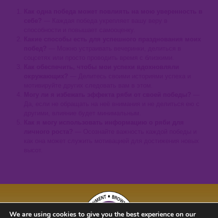
Как одна победа может повлиять на мою уверенность в
себе?
— Каждая победа укрепляет вашу веру в
способности и повышает самооценку.
Какие способы есть для успешного празднования моих
побед?
— Можно устраивать вечеринки, делиться в
соцсетях или просто проводить время с близкими.
Как обеспечить, чтобы мои успехи вдохновляли
окружающих?
— Делитесь своими историями успеха и
мотивируйте других следовать вам в этом.
Могу ли я избежать эффекта ряби от своей победы?
—
Да, если не обращать на неё внимания и не делиться ею с
другими, влияние будет минимальным.
Как я могу использовать информацию о ряби для
личного роста?
— Осознайте важность каждой победы и
как она может служить мотивацией для достижения новых
высот.
We are using cookies to give you the best experience on our