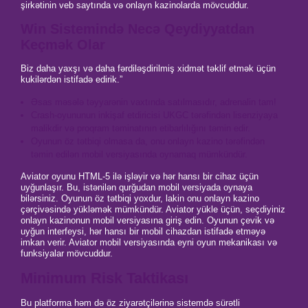
şirkətinin veb saytında və onlayn kazinolarda mövcuddur.
Win Sistemində Necə Qeydiyyatdan
Keçmək Olar
Biz daha yaxşı və daha fərdiləşdirilmiş xidmət təklif etmək üçün
kukilərdən istifadə edirik.”
Əsas məsələ təyyarənin vaxtında satılmasıdır, adrenalin tam!
Crash-oyununun inkişaf etdiricisi UKGC tərəfindən lisenziyaya
malikdir və proqram təminatının etibarlılığını təmin edir.
Oyunun öz tətbiqi olmasa da, onu onlayn kazino tərəfindən
təmin edilən mobil versiyasında oynamaq mümkündür.
Aviator oyunu HTML-5 ilə işləyir və hər hansı bir cihaz üçün
uyğunlaşır. Bu, istənilən qurğudan mobil versiyada oynaya
bilərsiniz. Oyunun öz tətbiqi yoxdur, lakin onu onlayn kazino
çərçivəsində yükləmək mümkündür. Aviator yükle üçün, seçdiyiniz
onlayn kazinonun mobil versiyasına giriş edin. Oyunun çevik və
uyğun interfeysi, hər hansı bir mobil cihazdan istifadə etməyə
imkan verir. Aviator mobil versiyasında eyni oyun mekanikası və
funksiyalar mövcuddur.
Minimum Risk Taktikası
Bu platforma həm də öz ziyarətçilərinə sistemdə sürətli