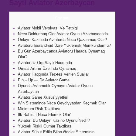
Sayti Aviator Azerbaycan
Content
Aviator Mobil Versiyası Və Tətbiqi
Necə Doldurmaq Olar Aviator Oyunu Azərbaycanda
Onlayn Kazinoda Aviatorda Necə Qazanmaq Olar?
Aviatoru Ios/android Üzrə Yükləmək Mümkündürmü?
Bu Gün Azərbaycanda Aviatoru Harada Oynamaq
Olar?
Aviator-az Org Saytı Haqqında
Əmsal Artımı Üzərində Oynamaq
Aviator Haqqında Tez-tez Verilən Suallar
Pin – Up — Da Aviator Game
Oyunda Avtomatik Oynayın Aviator Oyunu
Azerbaycan
Aviator Game Xüsusiyyətləri
Win Sistemində Necə Qeydiyyatdan Keçmək Olar
Minimum Risk Taktikası
Ilk Bahis’ I Necə Elemek Olar”
Aviator: Bu Onlayn Kazino Oyunu Nədir?
Yüksək Riskli Qumar Taktikası
Aviator Sübut Edilə Bilən Ədalət Sisteminin