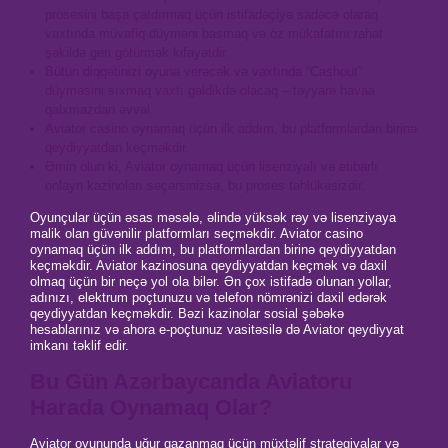
prosesini başa çatdırmaq üçün istifadəçiyə sadəcə olaraq
vaxtında müvafiq düyməni basmaq və öz mükafatını rahat
şəkildə geri götürmək kifayətdir.
Bütün diqqətinizi oyuna verəcək və vaxtında “Cashout”
düyməsini sıxmaq vaxtı gəldikdə olacaq – təyyarə havaa
qalxmazdan əvvəl.
Aviator casino oynamaq üçün ilk addım, bu platformlardan birinə
qeydiyyatdan keçməkdir.
Əmin olun ki, Aviator oynamaq üçün lisenziyalı və etibarlı
onlayn kazinoları seçərsinizsə, bu proses təhlükəsizdir.
Oyunçular üçün əsas məsələ, əlində yüksək rəy və lisenziyaya
malik olan güvənilir platformları seçməkdir. Aviator casino
oynamaq üçün ilk addım, bu platformlardan birinə qeydiyyatdan
keçməkdir. Aviator kazinosuna qeydiyyatdan keçmək və daxil
olmaq üçün bir neçə yol ola bilər. Ən çox istifadə olunan yollar,
adınızı, elektrum poçtunuzu və telefon nömrənizi daxil edərək
qeydiyyatdan keçməkdir. Bəzi kazinolar sosial şəbəkə
hesablarınız və ahora e-poçtunuz vasitəsilə də Aviator qeydiyyat
imkanı təklif edir.
Bu Gün Azərbaycanda Aviatoru
Harada Oynamaq Olar?
Aviator oyununda uğur qazanmaq üçün müxtəlif strategiyalar və