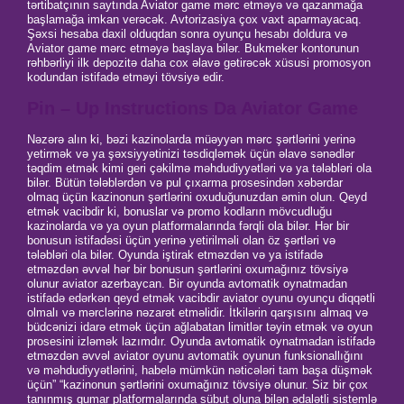
tərtibatçının saytında Aviator game mərc etməyə və qazanmağa
başlamağa imkan verəcək. Avtorizasiya çox vaxt aparmayacaq.
Şəxsi hesaba daxil olduqdan sonra oyunçu hesabı doldura və
Aviator game mərc etməyə başlaya bilər. Bukmeker kontorunun
rəhbərliyi ilk depozitə daha cox əlavə gətirəcək xüsusi promosyon
kodundan istifadə etməyi tövsiyə edir.
Pin – Up Instructions Da Aviator Game
Nəzərə alın ki, bəzi kazinolarda müəyyən mərc şərtlərini yerinə
yetirmək və ya şəxsiyyətinizi təsdiqləmək üçün əlavə sənədlər
təqdim etmək kimi geri çəkilmə məhdudiyyətləri və ya tələbləri ola
bilər. Bütün tələblərdən və pul çıxarma prosesindən xəbərdar
olmaq üçün kazinonun şərtlərini oxuduğunuzdan əmin olun. Qeyd
etmək vacibdir ki, bonuslar və promo kodların mövcudluğu
kazinolarda və ya oyun platformalarında fərqli ola bilər. Hər bir
bonusun istifadəsi üçün yerinə yetirilməli olan öz şərtləri və
tələbləri ola bilər. Oyunda iştirak etməzdən və ya istifadə
etməzdən əvvəl hər bir bonusun şərtlərini oxumağınız tövsiyə
olunur aviator azerbaycan. Bir oyunda avtomatik oynatmadan
istifadə edərkən qeyd etmək vacibdir aviator oyunu oyunçu diqqətli
olmalı və mərclərinə nəzarət etməlidir. İtkilərin qarşısını almaq və
büdcənizi idarə etmək üçün ağlabatan limitlər təyin etmək və oyun
prosesini izləmək lazımdır. Oyunda avtomatik oynatmadan istifadə
etməzdən əvvəl aviator oyunu avtomatik oyunun funksionallığını
və məhdudiyyətlərini, habelə mümkün nəticələri tam başa düşmək
üçün” “kazinonun şərtlərini oxumağınız tövsiyə olunur. Siz bir çox
tanınmış qumar platformalarında sübut oluna bilən ədalətli sistemlə