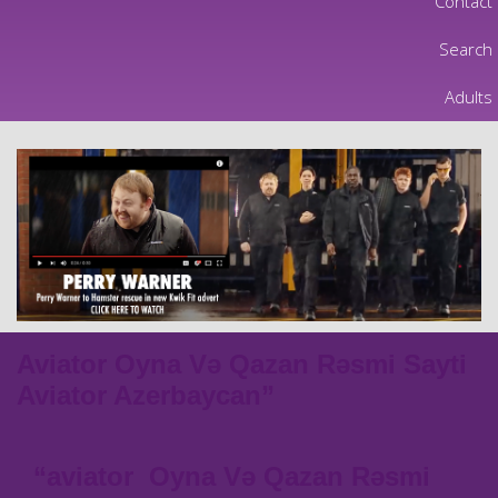
Contact
Search
Adults
Aviator Oyna Və Qazan Rəsmi Sayti
Aviator Azerbaycan”
“aviator ️ Oyna Və Qazan Rəsmi