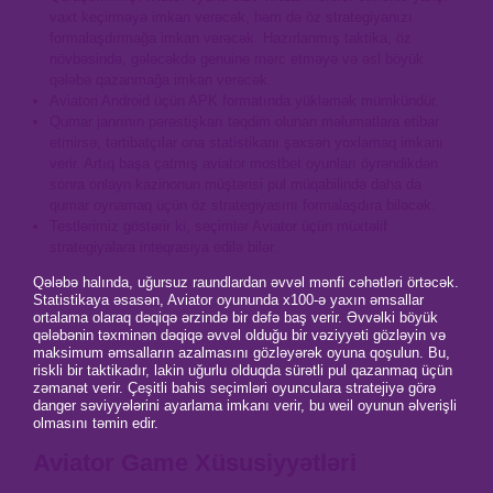
vaxt keçirməyə imkan verəcək, həm də öz strategiyanızı
formalaşdırmağa imkan verəcək. Hazırlanmış taktika, öz
növbəsində, gələcəkdə genuine mərc etməyə və əsl böyük
qələbə qazanmağa imkan verəcək.
Aviatori Android üçün APK formatında yükləmək mümkündür.
Qumar janrının pərəstişkarı təqdim olunan məlumatlara etibar
etmirsə, tərtibatçılar ona statistikanı şəxsən yoxlamaq imkanı
verir. Artıq başa çatmış aviator mostbet oyunları öyrəndikdən
sonra onlayn kazinonun müştərisi pul müqabilində daha da
qumar oynamaq üçün öz strategiyasını formalaşdıra biləcək.
Testlərimiz göstərir ki, seçimlər Aviator üçün müxtəlif
strategiyalara inteqrasiya edilə bilər.
Qələbə halında, uğursuz raundlardan əvvəl mənfi cəhətləri örtəcək.
Statistikaya əsasən, Aviator oyununda x100-ə yaxın əmsallar
ortalama olaraq dəqiqə ərzində bir dəfə baş verir. Əvvəlki böyük
qələbənin təxminən dəqiqə əvvəl olduğu bir vəziyyəti gözləyin və
maksimum əmsalların azalmasını gözləyərək oyuna qoşulun. Bu,
riskli bir taktikadır, lakin uğurlu olduqda sürətli pul qazanmaq üçün
zəmanət verir. Çeşitli bahis seçimləri oyunculara stratejiyə görə
danger səviyyələrini ayarlama imkanı verir, bu weil oyunun əlverişli
olmasını təmin edir.
Aviator Game Xüsusiyyətləri