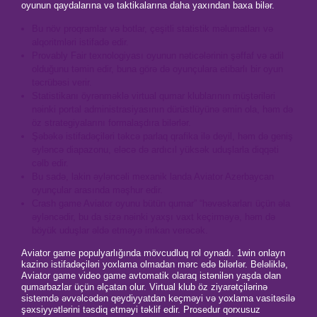
oyunun qaydalarına və taktikalarına daha yaxından baxa bilər.
Bu növ proqramlar və botlar, çeşitli statistik məlumatları və
alqoritmləri istifadə edir.
Provably Fair texnologiyası oyunun nəticələrinin şəffaf və adil
olduğunu təmin edir, buna görə də oyunçulara etibarlı bir oyun
təcrübəsi verir.
Statistikanı öyrənməklə virtual qumar klublarının müştəriləri
nəinki portal administrasiyasının dürüstlüyünə əmin ola, həm də
öz strategiyalarını formalaşdıra bilərlər.
Şəbəkə istifadəçiləri təkcə parlaq qrafika ilə deyil, həm də geniş
əyləncə diapazonu, eləcə də ardıcıl yüksək uduşlarla diqqəti
cəlb edir.
Bu sadə, lakin əyləncəli mexanik landa Aviator Azerbaycan
oyunçular arasında məşhur edir.
Crash game Aviator oyunu bütün qumar” “həvəskarları üçün əla
əyləncədir, bu da sizə nəinki yaxşı vaxt keçirməyə, həm də
böyük uduşlar əldə etməyə imkan verəcək.
Aviator game populyarlığında mövcudluq rol oynadı. 1win onlayn
kazino istifadəçiləri yoxlama olmadan mərc edə bilərlər. Beləliklə,
Aviator game video game avtomatik olaraq istənilən yaşda olan
qumarbazlar üçün əlçatan olur. Virtual klub öz ziyarətçilərinə
sistemdə əvvəlcədən qeydiyyatdan keçməyi və yoxlama vasitəsilə
şəxsiyyətlərini təsdiq etməyi təklif edir. Prosedur qorxusuz