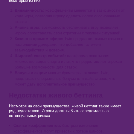
некоторые из них:
Динамичность:
коэффициенты меняются в зависимости от
хода игры, позволяя игроку сделать более обоснованные
ставки.
Анализ игры:
возможность отслеживать игру позволяет
игроку сопоставлять свои стратегии с текущей ситуацией.
Казино в прямом эфире:
1win предлагает живые казино с
настоящими дилерами, что добавляет элемент
взаимодействия и доверия.
Широкий спектр событий:
платформа охватывает
множество видов спорта и лиг, что предоставляет игрокам
большие возможности для ставок.
Бонусы и акции:
многие букмекеры, включая 1win,
предлагают специальные бонусы для лайв-ставок, что
может дать дополнительное преимущество.
Недостатки живого беттинга
Несмотря на свои преимущества, живой беттинг также имеет
ряд недостатков. Игроки должны быть осведомлены о
потенциальных рисках:
Скачки коэффициентов:
быстрые изменения
коэффициентов могут привести к потере шансов.