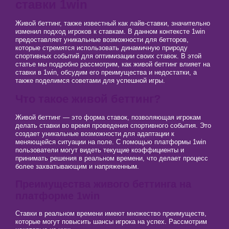
ставки 1win
Живой беттинг, также известный как лайв-ставки, значительно
изменил подход игроков к ставкам. В данном контексте 1win
предоставляет уникальные возможности для бетторов,
которые стремятся использовать динамичную природу
спортивных событий для оптимизации своих ставок. В этой
статье мы подробно рассмотрим, как живой беттинг влияет на
ставки в 1win, обсудим его преимущества и недостатки, а
также поделимся советами для успешной игры.
Что такое живой беттинг?
Живой беттинг — это форма ставок, позволяющая игрокам
делать ставки во время проведения спортивного события. Это
создает уникальные возможности для адаптации к
меняющейся ситуации на поле. С помощью платформы 1win
пользователи могут видеть текущие коэффициенты и
принимать решения в реальном времени, что делает процесс
более захватывающим и напряженным.
Преимущества живого беттинга на
платформе 1win
Ставки в реальном времени имеют множество преимуществ,
которые могут повысить шансы игрока на успех. Рассмотрим