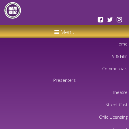
Menu
Home
TV & Film
Commercials
Presenters
Theatre
Street Cast
Child Licensing