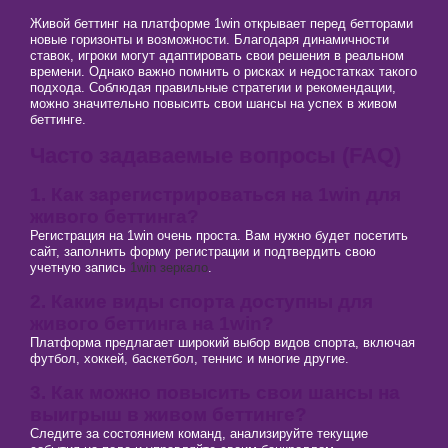
Живой беттинг на платформе 1win открывает перед бетторами
новые горизонты и возможности. Благодаря динамичности
ставок, игроки могут адаптировать свои решения в реальном
времени. Однако важно помнить о рисках и недостатках такого
подхода. Соблюдая правильные стратегии и рекомендации,
можно значительно повысить свои шансы на успех в живом
беттинге.
Часто задаваемые вопросы (FAQ)
1. Как зарегистрироваться на 1win для
живого беттинга?
Регистрация на 1win очень проста. Вам нужно будет посетить
сайт, заполнить форму регистрации и подтвердить свою
учетную запись
1win зеркало
.
2. Какие виды спорта доступны для
живого беттинга на 1win?
Платформа предлагает широкий выбор видов спорта, включая
футбол, хоккей, баскетбол, теннис и многие другие.
3. Как можно повысить свои шансы на
выигрыш в живом беттинге?
Следите за состоянием команд, анализируйте текущие