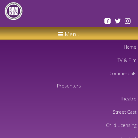
Menu
Home
TV & Film
Commercials
Presenters
Theatre
Street Cast
Child Licensing