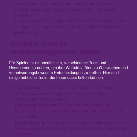
Lizenzen und Regulierungen durch anerkannte Behörden
Positive Bewertungen und Erfahrungsberichte von anderen
Spielern
Ein transparentes Geschäftsmodell und faire Spielbedingungen
Verfügbare Zahlungsmethoden, die Sicherheit und Schnelligkeit
gewährleisten
Nützliche Tools für
verantwortungsvolles Wetten
Für Spieler ist es unerlässlich, verschiedene Tools und
Ressourcen zu nutzen, um ihre Wettaktivitäten zu überwachen und
verantwortungsbewusste Entscheidungen zu treffen. Hier sind
einige nützliche Tools, die Ihnen dabei helfen können:
Limits setzen:
Viele Wettanbieter ermöglichen es, eigene
Verlust- und Einzahlungsgrenzen festzulegen. Dies hilft, das
Wettverhalten zu kontrollieren.
Sperrungen einrichten:
Einige Plattformen bieten die
Möglichkeit, sich temporär oder dauerhaft von Ausschlüssen
auszuschließen.
Budgetplanung:
Nutzen Sie Excel oder spezielle Apps, um ein
Wett-Budget zu erstellen und im Auge zu behalten, wie viel Sie
ausgeben.