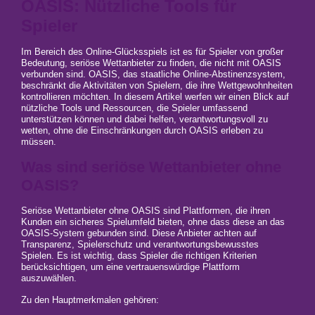
OASIS: Nützliche Tools für
Spieler
Im Bereich des Online-Glücksspiels ist es für Spieler von großer
Bedeutung, seriöse Wettanbieter zu finden, die nicht mit OASIS
verbunden sind. OASIS, das staatliche Online-Abstinenzsystem,
beschränkt die Aktivitäten von Spielern, die ihre Wettgewohnheiten
kontrollieren möchten. In diesem Artikel werfen wir einen Blick auf
nützliche Tools und Ressourcen, die Spieler umfassend
unterstützen können und dabei helfen, verantwortungsvoll zu
wetten, ohne die Einschränkungen durch OASIS erleben zu
müssen.
Was sind seriöse Wettanbieter ohne
OASIS?
Seriöse Wettanbieter ohne OASIS sind Plattformen, die ihren
Kunden ein sicheres Spielumfeld bieten, ohne dass diese an das
OASIS-System gebunden sind. Diese Anbieter achten auf
Transparenz, Spielerschutz und verantwortungsbewusstes
Spielen. Es ist wichtig, dass Spieler die richtigen Kriterien
berücksichtigen, um eine vertrauenswürdige Plattform
auszuwählen.
Zu den Hauptmerkmalen gehören: