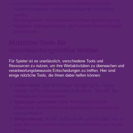
Lizenzen und Regulierungen durch anerkannte Behörden
Positive Bewertungen und Erfahrungsberichte von anderen
Spielern
Ein transparentes Geschäftsmodell und faire Spielbedingungen
Verfügbare Zahlungsmethoden, die Sicherheit und Schnelligkeit
gewährleisten
Nützliche Tools für
verantwortungsvolles Wetten
Für Spieler ist es unerlässlich, verschiedene Tools und
Ressourcen zu nutzen, um ihre Wettaktivitäten zu überwachen und
verantwortungsbewusste Entscheidungen zu treffen. Hier sind
einige nützliche Tools, die Ihnen dabei helfen können:
Limits setzen:
Viele Wettanbieter ermöglichen es, eigene
Verlust- und Einzahlungsgrenzen festzulegen. Dies hilft, das
Wettverhalten zu kontrollieren.
Sperrungen einrichten:
Einige Plattformen bieten die
Möglichkeit, sich temporär oder dauerhaft von Ausschlüssen
auszuschließen.
Budgetplanung:
Nutzen Sie Excel oder spezielle Apps, um ein
Wett-Budget zu erstellen und im Auge zu behalten, wie viel Sie
ausgeben.