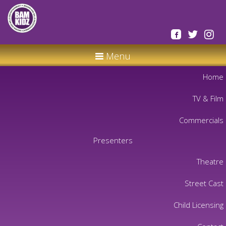
Menu
Home
TV & Film
Commercials
Presenters
Theatre
Street Cast
Child Licensing