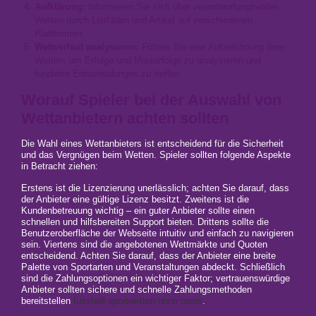
Aufklärung:
Informieren Sie sich über verantwortungsvolles
Wetten durch Leitfäden und Artikel auf verschiedenen
Plattformen.
Wettverlauf analysieren:
Führen Sie eine Aufzeichnung Ihrer
Wetten, um Erfolge und Misserfolge zu analysieren und
fundierte Entscheidungen zu treffen.
Worauf Spieler bei der Auswahl von
Wettanbietern achten sollten
Die Wahl eines Wettanbieters ist entscheidend für die Sicherheit
und das Vergnügen beim Wetten. Spieler sollten folgende Aspekte
in Betracht ziehen:
Erstens ist die Lizenzierung unerlässlich; achten Sie darauf, dass
der Anbieter eine gültige Lizenz besitzt. Zweitens ist die
Kundenbetreuung wichtig – ein guter Anbieter sollte einen
schnellen und hilfsbereiten Support bieten. Drittens sollte die
Benutzeroberfläche der Webseite intuitiv und einfach zu navigieren
sein. Viertens sind die angebotenen Wettmärkte und Quoten
entscheidend. Achten Sie darauf, dass der Anbieter eine breite
Palette von Sportarten und Veranstaltungen abdeckt. Schließlich
sind die Zahlungsoptionen ein wichtiger Faktor; vertrauenswürdige
Anbieter sollten sichere und schnelle Zahlungsmethoden
bereitstellen
fussball sportwetten ohne oasis
.