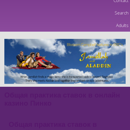
Contact
Search
Adults
Общая практика ставок в онлайн
казино Пинко
Общая практика ставок в