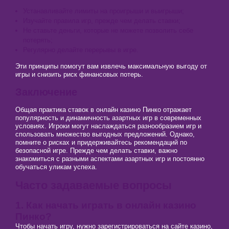
Устанавливайте лимиты на проигрыши и выигрыши;
Изучайте правила игр, прежде чем делать ставки;
Не ставьте деньги, которые не можете позволить себе
потерять;
Регулярно делайте перерывы в игре.
Эти принципы помогут вам извлечь максимальную выгоду от
игры и снизить риск финансовых потерь.
Заключение
Общая практика ставок в онлайн казино Пинко отражает
популярность и динамичность азартных игр в современных
условиях. Игроки могут наслаждаться разнообразием игр и
спользовать множество выгодных предложений. Однако,
помните о рисках и придерживайтесь рекомендаций по
безопасной игре. Прежде чем делать ставки, важно
знакомиться с разными аспектами азартных игр и постоянно
обучаться уликам успеха.
Часто задаваемые вопросы
1. Как начать играть в онлайн казино
Пинко?
Чтобы начать игру, нужно зарегистрироваться на сайте казино,