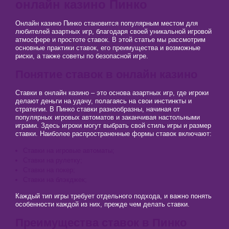
онлайн казино Пинко
Онлайн казино Пинко становится популярным местом для
любителей азартных игр, благодаря своей уникальной игровой
атмосфере и простоте ставок. В этой статье мы рассмотрим
основные практики ставок, его преимущества и возможные
риски, а также советы по безопасной игре.
Понятие ставок в онлайн казино
Ставки в онлайн казино – это основа азартных игр, где игроки
делают деньги на удачу, полагаясь на свои инстинкты и
стратегии. В Пинко ставки разнообразны, начиная от
популярных игровых автоматов и заканчивая настольными
играми. Здесь игроки могут выбрать свой стиль игры и размер
ставки. Наиболее распространенные формы ставок включают:
Ставки на игровые автоматы;
Ставки на рулетку;
Ставки на покер;
Ставки на блэкджек;
Каждый тип игры требует отдельного подхода, и важно понять
особенности каждой из них, прежде чем делать ставки.
Преимущества ставок в Пинко