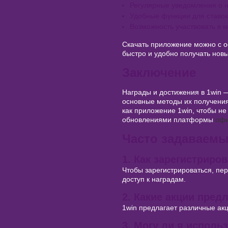
Регулярные уведомления о н
Удобные функции для ставок 
Возможность участвовать в 
Скачать приложение можно с оф
быстро и удобно получать нов
Заключение
Награды и достижения в 1win 
основные методы их получения
как приложение 1win, чтобы не
обновлениями платформы
офи
Часто задаваемы
1. Как зарегистриро
Чтобы зарегистрироваться, пе
доступ к наградам.
2. Какие акции пред
1win предлагает различные ак
3. Могу ли я испол