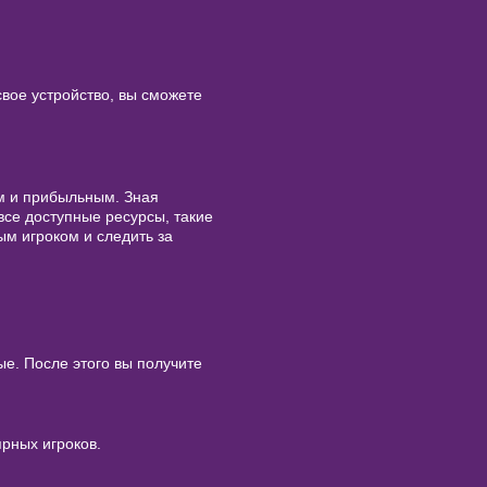
вое устройство, вы сможете
м и прибыльным. Зная
все доступные ресурсы, такие
ым игроком и следить за
е. После этого вы получите
рных игроков.