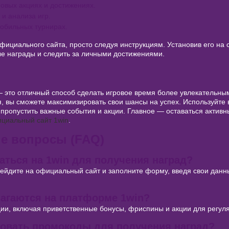
овых акциях и достижениях.
и анализа игр.
мобильных турнирах.
ициального сайта, просто следуя инструкциям. Установив его на с
ые награды и следить за личными достижениями.
— это отличный способ сделать игровое время более увлекательны
, вы сможете максимизировать свои шансы на успех. Используйте 
 пропустить важные события и акции. Главное — оставаться активн
циальный сайт 1win
.
е вопросы (FAQ)
ваться на 1win для получения наград?
рейдите на официальный сайт и заполните форму, введя свои данны
лагаются на платформе 1win?
ции, включая приветственные бонусы, фриспины и акции для регуля
ьзовать промокоды для получения наград?