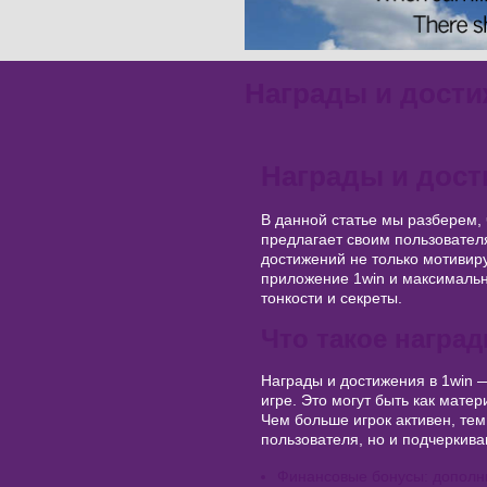
Награды и достиж
Награды и дости
В данной статье мы разберем, 
предлагает своим пользовател
достижений не только мотивиру
приложение 1win и максимальн
тонкости и секреты.
Что такое наград
Награды и достижения в 1win —
игре. Это могут быть как мате
Чем больше игрок активен, тем
пользователя, но и подчеркива
Финансовые бонусы: дополни