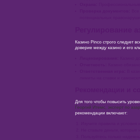
Охрана:
Профессиональные о
Проверка документов:
Все 
потенциальных правонаруши
Регулирование а
Казино Pinco строго следует 
доверие между казино и его к
Лицензирование:
Казино до
Отчетность:
Казино обязано
Ответственная игра:
В кази
лимиты на ставки и самоиск
Рекомендации и со
Для того чтобы повысить урове
Георгий Итемс, эксперт по аза
рекомендации включают:
Изучите правила и условия 
Не ставьте деньги, которые 
Пользуйтесь только надежны