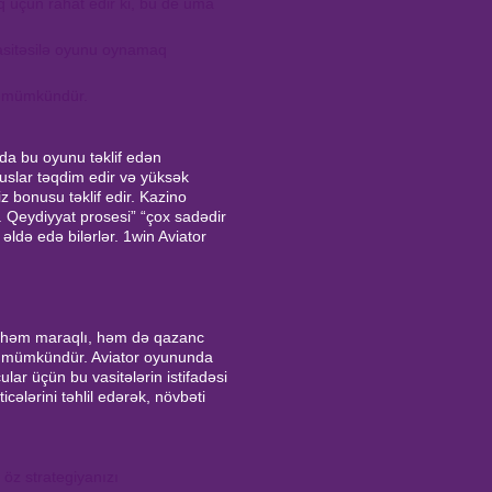
 üçün rahat edir ki, bu de uma
 vasitəsilə oyunu oynamaq
q mümkündür.
da bu oyunu təklif edən
nuslar təqdim edir və yüksək
 bonusu təklif edir. Kazino
. Qeydiyyat prosesi” “çox sadədir
də edə bilərlər. 1win Aviator
nu həm maraqlı, həm də qazanc
q mümkündür. Aviator oyununda
lar üçün bu vasitələrin istifadəsi
cələrini təhlil edərək, növbəti
öz strategiyanızı