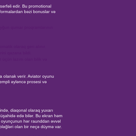
ərfəli edir. Bu promotional
atformalardan bəzi bonuslar və
 uyğun qumar proqramlarının
atik olaraq geri alınır.
ini qazana bildi.
 üçün lazım olan bilik və
 olanak verir. Aviator oyunu
empli əyləncə prosesi və
ində, diaqonal olaraq yuxarı
 müşahidə edə bilər. Bu ekran həm
ndə oyunçunun hər raunddan əvvəl
bləğləri olan bir neçə düymə var.