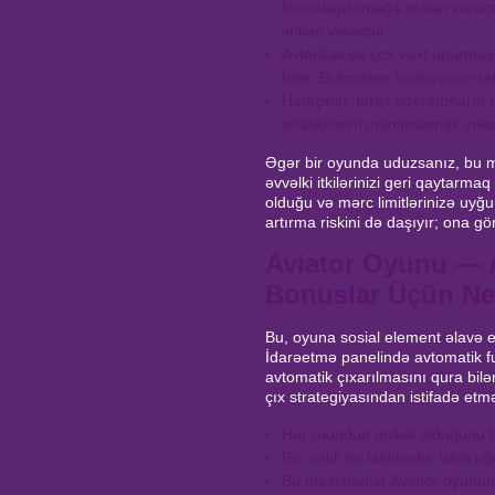
formalaşdırmağa imkan verəcə
imkan verəcək.
Avtorizasiya çox vaxt aparma
bilər. Bukmeker kontorunun rəh
Həmçinin, fərqli operatorların 
stratejilərini mənimsəmək imkan
Əgər bir oyunda uduzsanız, bu me
əvvəlki itkilərinizi geri qaytarma
olduğu və mərc limitlərinizə uyğun
artırma riskini də daşıyır; ona gö
Aviator Oyunu — 
Bonuslar Üçün N
Bu, oyuna sosial element əlavə edi
İdarəetmə panelində avtomatik fu
avtomatik çıxarılmasını qura bil
çıx strategiyasından istifadə etm
Hər raundun unikal olduğunu ba
Bu, riskli bir taktikadır, laki
Bu məsləhətlər Aviator oyunu