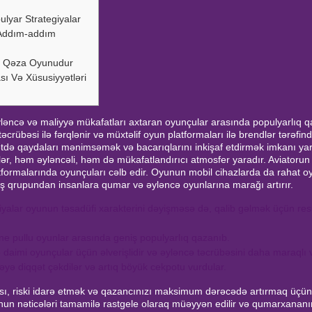
lyar Strategiyalar
 Addım-addım
ur Qəza Oyunudur
ı Və Xüsusiyyətləri
ləncə və maliyyə mükafatları axtaran oyunçular arasında populyarlıq q
 təcrübəsi ilə fərqlənir və müxtəlif oyun platformaları ilə brendlər tərəf
dətdə qaydaları mənimsəmək və bacarıqlarını inkişaf etdirmək imkanı ya
lər, həm əyləncəli, həm də mükafatlandırıcı atmosfer yaradır. Aviatorun
atformalarında oyunçuları cəlb edir. Oyunun mobil cihazlarda da rahat o
 qrupundan insanlara qumar və əyləncə oyunlarına marağı artırır.
iyalar oyunun təsadüfi xarakterini dəyişməsə də, qalib gəlmək üçün res
ne pullu oyunlar arasında geniş populyarlıq qazanıb.
aimi oyunçular üçün əlverişlidir və əyləncə təcrübəsini daha maraqlı və
əyə diqqət çəkdilər və artıq böyük cekpotu vurdular.
yası, riski idarə etmək və qazancınızı maksimum dərəcədə artırmaq üç
nun nəticələri tamamilə rastgele olaraq müəyyən edilir və qumarxanan