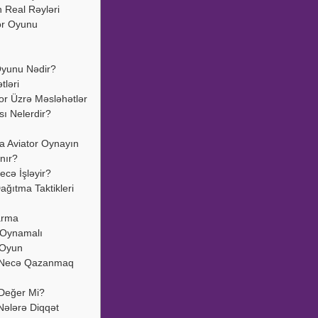
n Real Rəyləri
or Oyunu
Oyunu Nədir?
tləri
or Üzrə Məsləhətlər
ı Nelerdir?
a Aviator Oynayın
nır?
cə İşləyir?
ağıtma Taktikleri
arma
 Oynamalı
 Oyun
a Necə Qazanmaq
 Değer Mi?
 Nələrə Diqqət