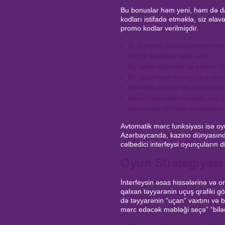
Bu bonuslar həm yeni, həm də dai
kodları istifadə etməklə, siz əla
promo kodlar verilmişdir.
O, İnternet istifadəçilərinə 
böyük kataloqu təklif edir.
Bu sadə addımlar ilə Aviator o
Bu xüsusiyyət oyunçulara əvvəl
Beləliklə, Aviator oyunçulara i
Demo rejimdəki təcrübə, real p
bacarıqları özündə cəmləşdirir
Avtomatik mərc funksiyası isə oy
Azərbaycanda, kazino dünyasında 
cəlbedici interfeysi oyunçuların di
Oyun Strategiyası
İnterfeysin əsas hissələrinə və 
qalxan təyyarənin uçuş qrafiki gö
də təyyarənin “uçan” vaxtını və 
mərc edəcək məbləği seçə” “biləc