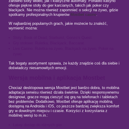
zarówno sloty wideo, jak i klasyczne automaty. Ponadto kasyno
oferuje piękne stoły do gier karcianych, takich jak poker czy
blackjack. Nie można również zapomnieć o sekcji na żywo, gdzie
spotkamy profesjonalnych krupierów
Mostbet casino
.
W najbardziej popularnych grach, jakie możecie tu znaleźć,
wymienić można:
Sloty: Book of Dead, Starburst, Gonzo’s Quest.
Gry stołowe: Ruletka, Blackjack, Baccarat.
Live Casino: Ruletka na żywo, Blackjack na żywo, Poker na
żywo.
Tak bogaty asortyment sprawia, że każdy znajdzie coś dla siebie i
doświadczy niesamowitych emocji.
Wersja mobilna i aplikacja Mostbet
Chociaż desktopowa wersja Mostbet jest bardzo dobra, to mobilna
adaptacja serwisu również działa świetnie. Dzięki responsywnemu
designowi, gracze mogą cieszyć się grą na telefonach i tabletach
bez problemów. Dodatkowo, Mostbet oferuje aplikację mobilną
dostępną na Androida i iOS, co jeszcze bardziej zwiększa komfort
gry w dowolnym miejscu i czasie. Korzyści z korzystania z
mobilnej wersji to m.in.:
Łatwy dostęp do różnych gier.