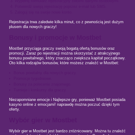
Wypełnij formularz rejestracyjny swoimi danymi osobowymi.
Potwierdź swoją rejestrację poprzez e-mail lub SMS.
Zaloguj się na swoje nowe konto.
Rejestracja trwa zaledwie kilka minut, co z pewnością jest dużym
plusem dla nowych graczy!
Bonusy i promocje w Mostbet
Mostbet przyciąga graczy swoją bogatą ofertą bonusów oraz
promocji. Zaraz po rejestracji można skorzystać z atrakcyjnego
bonusu powitalnego, który znacząco zwiększa kapitał początkowy.
Oto kilka rodzajów bonusów, które możesz znaleźć w Mostbet:
Bonus powitalny dla nowych graczy.
Promocje tygodniowe.
Bonusy za polecenie znajomego.
Turnieje i konkursy dla graczy.
Niezapomniane emocje i Najlepsze gry, ponieważ Mostbet posiada
kasyno online z emocjami! naprawdę można poczuć dzięki tym
oferty.
Wybór gier w Mostbet
Wybór gier w Mostbet jest bardzo zróżnicowany. Można tu znaleźć