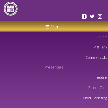
Menu
Home
TV & Film
Commercials
Presenters
Theatre
Street Cast
Child Licensing