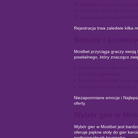
Wypełnij formularz rejestrac
Potwierdź swoją rejestrację p
Zaloguj się na swoje nowe ko
Rejestracja trwa zaledwie kilka 
Bonusy i promocj
Mostbet przyciąga graczy swoją 
powitalnego, który znacząco zwi
Bonus powitalny dla nowych g
Promocje tygodniowe.
Bonusy za polecenie znajome
Turnieje i konkursy dla graczy.
Niezapomniane emocje i Najleps
oferty.
Wybór gier w Mos
Wybór gier w Mostbet jest bardz
oferuje piękne stoły do gier kar
profesjonalnych krupierów
Mostb