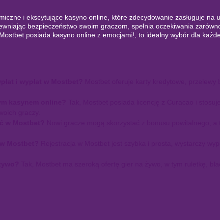
iczne i ekscytujące kasyno online, które zdecydowanie zasługuje na
pewniając bezpieczeństwo swoim graczom, spełnia oczekiwania zarówn
Mostbet posiada kasyno online z emocjami!, to idealny wybór dla każd
płat i wypłat w Mostbet?
Mostbet oferuje karty kredytowe, przelewy b
nym kasynem online?
Tak, Mostbet posiada licencję z Curacao i stos
woich graczy.
ć w Mostbet?
Nowi gracze mogą skorzystać z bonusu powitalnego, a t
 w Mostbet?
Rejestracja w Mostbet jest szybka i prosta, wystarczy wype
 żywo?
Tak, Mostbet ma szeroką ofertę gier na żywo, w tym ruletkę, bla