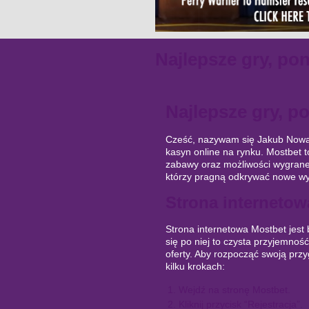
Najlepsze gry, po
Najlepsze gry, p
Cześć, nazywam się Jakub Nowak 
kasyn online na rynku. Mostbet t
zabawy oraz możliwości wygranej
którzy pragną odkrywać nowe wy
Strona internetowa
Strona internetowa Mostbet jest 
się po niej to czysta przyjemnoś
oferty. Aby rozpocząć swoją przyg
kilku krokach:
Wejdź na stronę Mostbet.
Kliknij przycisk “Rejestracja”.