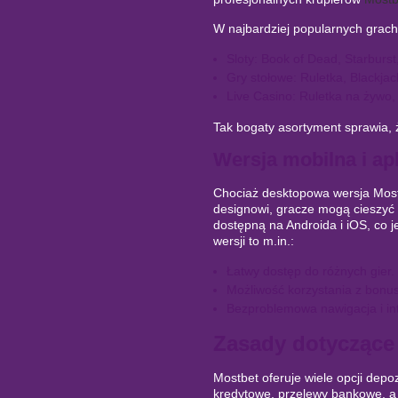
W najbardziej popularnych grach
Sloty: Book of Dead, Starburs
Gry stołowe: Ruletka, Blackjac
Live Casino: Ruletka na żywo,
Tak bogaty asortyment sprawia, ż
Wersja mobilna i ap
Chociaż desktopowa wersja Mostb
designowi, gracze mogą cieszyć 
dostępną na Androida i iOS, co j
wersji to m.in.:
Łatwy dostęp do różnych gier.
Możliwość korzystania z bonu
Bezproblemowa nawigacja i int
Zasady dotyczące 
Mostbet oferuje wiele opcji depo
kredytowe, przelewy bankowe, a ta