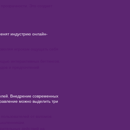
прозрачности. Это создает
менят индустрию онлайн-
озволяя игрокам ощущать себя
ощью интерактивных беттингов.
ндов и предпочтений
телей. Внедрение современных
правление можно выделить три
пользователей от взломов.
мышленникам.
рительных действий на