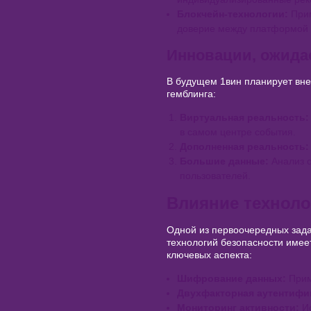
Блокчейн-технологии:
Прим
доверие между платформой 
Инновации, ожида
В будущем 1вин планирует вне
гемблинга:
Виртуальная реальность:
в самом центре события.
Дополненная реальность:
Большие данные:
Анализ о
пользователей.
Влияние техноло
Одной из первоочередных зада
технологий безопасности имее
ключевых аспекта:
Шифрование данных:
Прим
Двухфакторная аутентифи
Мониторинг активности:
Ис