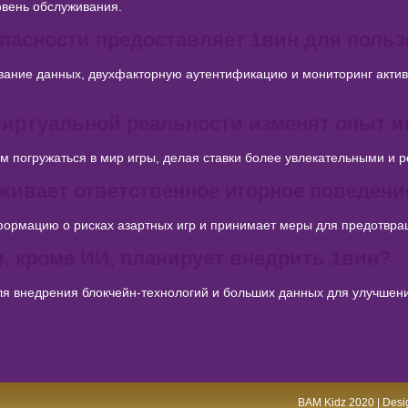
овень обслуживания.
опасности предоставляет 1вин для поль
ние данных, двухфакторную аутентификацию и мониторинг актив
 виртуальной реальности изменят опыт и
м погружаться в мир игры, делая ставки более увлекательными и 
рживает ответственное игорное поведени
ормацию о рисках азартных игр и принимает меры для предотвра
и, кроме ИИ, планирует внедрить 1вин?
ля внедрения блокчейн-технологий и больших данных для улучше
BAM Kidz 2020 | Desig