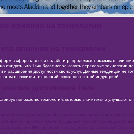
его влияние на технологии
 его влияние на технологии
тформ в сфере ставок и онлайн-игр, продолжает оказывать влияни
но ожидать, что 1вин будет использовать передовые технологии д
и и расширения доступности своих услуг. Данные тенденции не тол
 шагом в развитии технологий, связанных с этой индустрией.
гические достижения 1вин
трирует множество технологий, которые значительно улучшают оп
латформа предлагает удобные мобильные приложения для пользов
любое время и в любом месте, что делает гемблинг более доступным
Использование ИИ для анализа поведения пользователей. Это по
омендации и улучшать сервис.