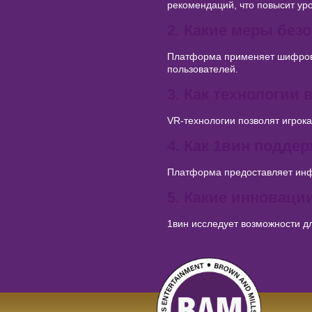
рекомендаций, что повысит ур
2. Какие меры без
Платформа применяет шифрова
пользователей.
3. Как технологии
VR-технологии позволят игрока
4. Как 1вин подде
Платформа предоставляет инф
5. Какие инноваци
1вин исследует возможности д