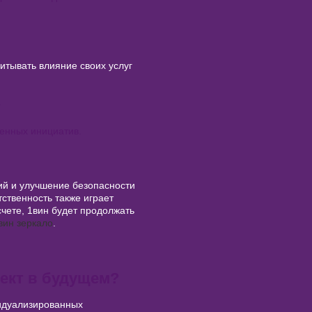
итывать влияние своих услуг
.
енных инициатив.
й и улучшение безопасности
ственность также играет
чете, 1вин будет продолжать
вин зеркало
.
лект в будущем?
видуализированных