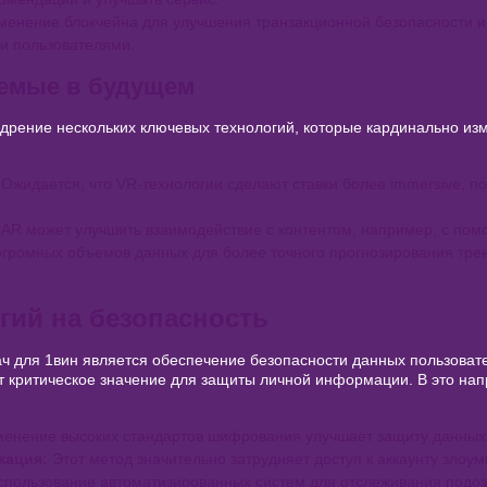
енение блокчейна для улучшения транзакционной безопасности и 
и пользователями.
емые в будущем
дрение нескольких ключевых технологий, которые кардинально из
Ожидается, что VR-технологии сделают ставки более immersive, п
AR может улучшить взаимодействие с контентом, например, с пом
громных объемов данных для более точного прогнозирования тре
гий на безопасность
ч для 1вин является обеспечение безопасности данных пользова
т критическое значение для защиты личной информации. В это на
енение высоких стандартов шифрования улучшает защиту данных 
кация:
Этот метод значительно затрудняет доступ к аккаунту злоу
пользование автоматизированных систем для отслеживания подоз