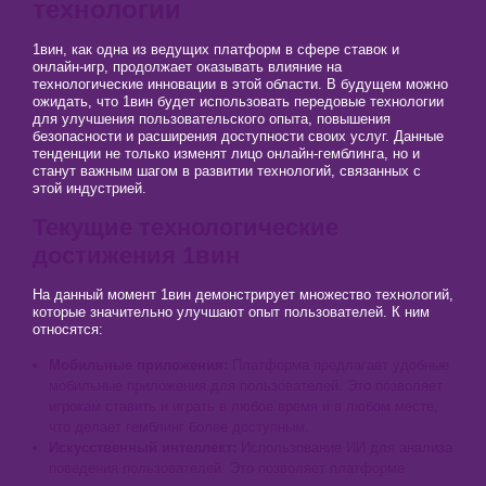
технологии
1вин, как одна из ведущих платформ в сфере ставок и
онлайн-игр, продолжает оказывать влияние на
технологические инновации в этой области. В будущем можно
ожидать, что 1вин будет использовать передовые технологии
для улучшения пользовательского опыта, повышения
безопасности и расширения доступности своих услуг. Данные
тенденции не только изменят лицо онлайн-гемблинга, но и
станут важным шагом в развитии технологий, связанных с
этой индустрией.
Текущие технологические
достижения 1вин
На данный момент 1вин демонстрирует множество технологий,
которые значительно улучшают опыт пользователей. К ним
относятся:
Мобильные приложения:
Платформа предлагает удобные
мобильные приложения для пользователей. Это позволяет
игрокам ставить и играть в любое время и в любом месте,
что делает гемблинг более доступным.
Искусственный интеллект:
Использование ИИ для анализа
поведения пользователей. Это позволяет платформе