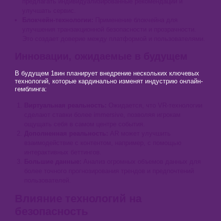
предлагать индивидуализированные рекомендации и
улучшать сервис.
Блокчейн-технологии:
Применение блокчейна для
улучшения транзакционной безопасности и прозрачности.
Это создает доверие между платформой и пользователями.
Инновации, ожидаемые в будущем
В будущем 1вин планирует внедрение нескольких ключевых
технологий, которые кардинально изменят индустрию онлайн-
гемблинга:
Виртуальная реальность:
Ожидается, что VR-технологии
сделают ставки более immersive, позволяя игрокам
ощущать себя в самом центре события.
Дополненная реальность:
AR может улучшить
взаимодействие с контентом, например, с помощью
интерактивных беттингов.
Большие данные:
Анализ огромных объемов данных для
более точного прогнозирования трендов и предпочтений
пользователей.
Влияние технологий на
безопасность