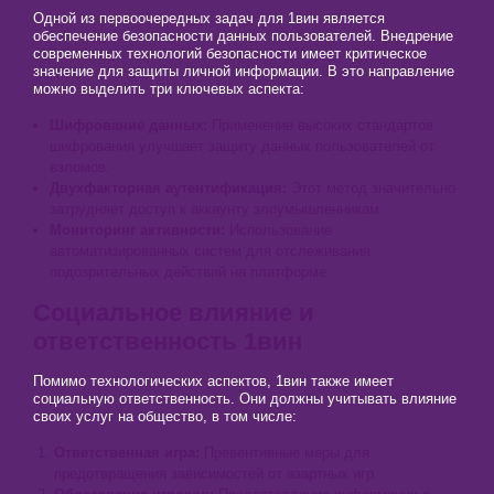
Одной из первоочередных задач для 1вин является
обеспечение безопасности данных пользователей. Внедрение
современных технологий безопасности имеет критическое
значение для защиты личной информации. В это направление
можно выделить три ключевых аспекта:
Шифрование данных:
Применение высоких стандартов
шифрования улучшает защиту данных пользователей от
взломов.
Двухфакторная аутентификация:
Этот метод значительно
затрудняет доступ к аккаунту злоумышленникам.
Мониторинг активности:
Использование
автоматизированных систем для отслеживания
подозрительных действий на платформе.
Социальное влияние и
ответственность 1вин
Помимо технологических аспектов, 1вин также имеет
социальную ответственность. Они должны учитывать влияние
своих услуг на общество, в том числе:
Ответственная игра:
Превентивные меры для
предотвращения зависимостей от азартных игр.