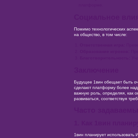
платформе.
Социальное влия
Помимо технологических аспект
на общество, в том числе:
Ответственная игра:
Преве
Образование игроков:
Пре
Благотворительность:
Уча
Заключение
Будущее 1вин обещает быть о
сделают платформу более наде
важную роль, определяя, как о
развиваться, соответствуя тр
Часто задаваем
1. Как 1вин плани
1вин планирует использовать 