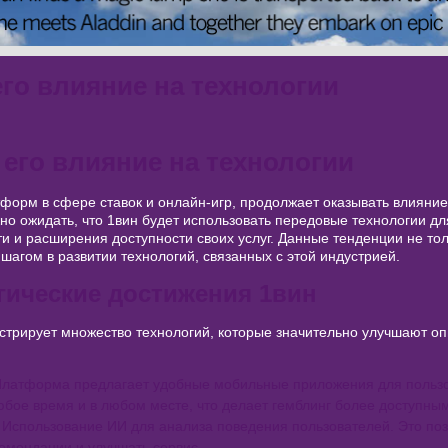
его влияние на технологии
 его влияние на технологии
тформ в сфере ставок и онлайн-игр, продолжает оказывать влияни
но ожидать, что 1вин будет использовать передовые технологии д
и и расширения доступности своих услуг. Данные тенденции не тол
 шагом в развитии технологий, связанных с этой индустрией.
гические достижения 1вин
трирует множество технологий, которые значительно улучшают оп
латформа предлагает удобные мобильные приложения для пользов
любое время и в любом месте, что делает гемблинг более доступным
Использование ИИ для анализа поведения пользователей. Это по
омендации и улучшать сервис.