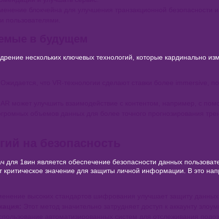
енение блокчейна для улучшения транзакционной безопасности и 
и пользователями.
емые в будущем
дрение нескольких ключевых технологий, которые кардинально из
Ожидается, что VR-технологии сделают ставки более immersive, п
AR может улучшить взаимодействие с контентом, например, с пом
громных объемов данных для более точного прогнозирования тре
гий на безопасность
ч для 1вин является обеспечение безопасности данных пользова
т критическое значение для защиты личной информации. В это на
енение высоких стандартов шифрования улучшает защиту данных 
кация:
Этот метод значительно затрудняет доступ к аккаунту злоу
пользование автоматизированных систем для отслеживания подоз