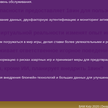
овень обслуживания.
опасности предоставляет 1вин для поль
ние данных, двухфакторную аутентификацию и мониторинг актив
 виртуальной реальности изменят опыт и
м погружаться в мир игры, делая ставки более увлекательными и 
рживает ответственное игорное поведени
ормацию о рисках азартных игр и принимает меры для предотвра
и, кроме ИИ, планирует внедрить 1вин?
ля внедрения блокчейн-технологий и больших данных для улучше
BAM Kidz 2020 | Desig