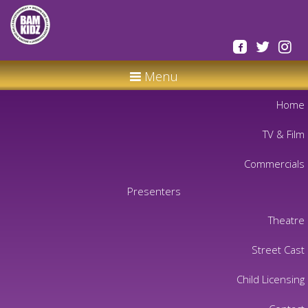
Menu
Home
TV & Film
Commercials
Presenters
Theatre
Street Cast
Child Licensing