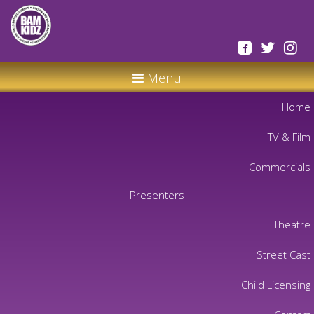
Menu
Home
TV & Film
Commercials
Presenters
Theatre
Street Cast
Child Licensing