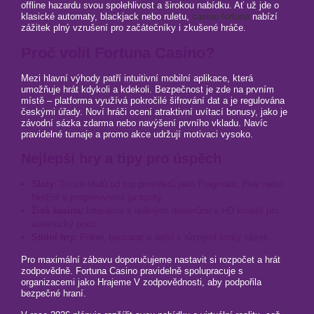
offline hazardu svou spolehlivost a širokou nabídku. Ať už jde o
klasické automaty, blackjack nebo ruletu,
casino fortuna
nabízí
zážitek plný vzrušení pro začátečníky i zkušené hráče.
Proč volit Fortuna Casino?
Mezi hlavní výhody patří intuitivní mobilní aplikace, která
umožňuje hrát kdykoli a kdekoli. Bezpečnost je zde na prvním
místě – platforma využívá pokročilé šifrování dat a je regulována
českými úřady. Noví hráči ocení atraktivní uvítací bonusy, jako je
závodní sázka zdarma nebo navýšení prvního vkladu. Navíc
pravidelné turnaje a promo akce udržují motivaci vysoko.
Nejlepší hry a tipy pro úspěch
Sloty:
Tisíce titulů od top providerů jako Pragmatic Play nebo
NetEnt s progresivními jackpoty.
Živá kasina:
Interakce s reálnými dealerůmi v HD kvalitě pro
autentický pocit.
Stolní hry:
Poker, baccarat a další s různými limity sázek.
Pro maximální zábavu doporučujeme nastavit si rozpočet a hrát
zodpovědně. Fortuna Casino pravidelně spolupracuje s
organizacemi jako Hrajeme V zodpovědnosti, aby podpořila
bezpečné hraní.