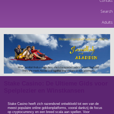
Contact
Search
Adults
Stake Casino: De Ultieme Gids voor
Spelplezier en Winstkansen
Stake Casino heeft zich razendsnel ontwikkeld tot een van de
meest populaire online gokkenplatforms, vooral dankzij de focus
op cryptocurrency en een breed scala aan spellen. Voor