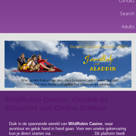
Contact
Search
Adults
WildRobin Casino: Ontdek de
Wildernis van Online Gokken
Duik in de spannende wereld van
WildRobin Casino
, waar
avontuur en geluk hand in hand gaan. Voor een unieke gokervaring
kun je direct starten via
https://wildrobin2.co.nl/
. Dit platform biedt