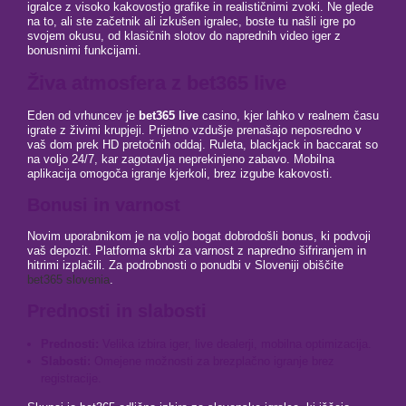
igralce z visoko kakovostjo grafike in realističnimi zvoki. Ne glede
na to, ali ste začetnik ali izkušen igralec, boste tu našli igre po
svojem okusu, od klasičnih slotov do naprednih video iger z
bonusnimi funkcijami.
Živa atmosfera z bet365 live
Eden od vrhuncev je
bet365 live
casino, kjer lahko v realnem času
igrate z živimi krupjeji. Prijetno vzdušje prenašajo neposredno v
vaš dom prek HD pretočnih oddaj. Ruleta, blackjack in baccarat so
na voljo 24/7, kar zagotavlja neprekinjeno zabavo. Mobilna
aplikacija omogoča igranje kjerkoli, brez izgube kakovosti.
Bonusi in varnost
Novim uporabnikom je na voljo bogat dobrodošli bonus, ki podvoji
vaš depozit. Platforma skrbi za varnost z napredno šifriranjem in
hitrimi izplačili. Za podrobnosti o ponudbi v Sloveniji obiščite
bet365 slovenia
.
Prednosti in slabosti
Prednosti:
Velika izbira iger, live dealerji, mobilna optimizacija.
Slabosti:
Omejene možnosti za brezplačno igranje brez
registracije.