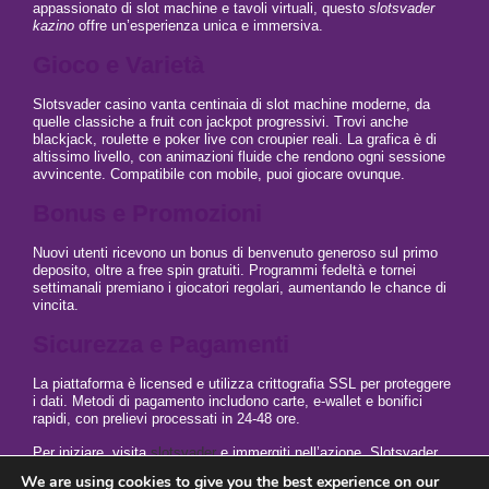
appassionato di slot machine e tavoli virtuali, questo
slotsvader
kazino
offre un’esperienza unica e immersiva.
Gioco e Varietà
Slotsvader casino vanta centinaia di slot machine moderne, da
quelle classiche a fruit con jackpot progressivi. Trovi anche
blackjack, roulette e poker live con croupier reali. La grafica è di
altissimo livello, con animazioni fluide che rendono ogni sessione
avvincente. Compatibile con mobile, puoi giocare ovunque.
Bonus e Promozioni
Nuovi utenti ricevono un bonus di benvenuto generoso sul primo
deposito, oltre a free spin gratuiti. Programmi fedeltà e tornei
settimanali premiano i giocatori regolari, aumentando le chance di
vincita.
Sicurezza e Pagamenti
La piattaforma è licensed e utilizza crittografia SSL per proteggere
i dati. Metodi di pagamento includono carte, e-wallet e bonifici
rapidi, con prelievi processati in 24-48 ore.
Per iniziare, visita
slotsvader
e immergiti nell’azione. Slotsvader
casino è la scelta ideale per chi cerca divertimento e opportunità di
We are using cookies to give you the best experience on our
premio!