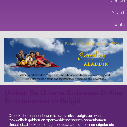
Contact
Search
Adults
Unibet: De Ultieme Gids voor Online
Entertainment in België
Ontdek de spannende wereld van
unibet belgique
, waar
topkwaliteit gokken en sportweddenschappen samenkomen.
Unibet staat bekend om zijn betrouwbare platform en uitgebreide